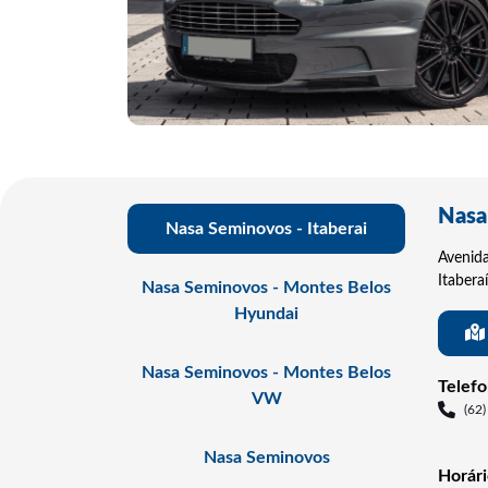
Nasa
Nasa Seminovos - Itaberai
Avenid
Itabera
Nasa Seminovos - Montes Belos
Hyundai
Nasa Seminovos - Montes Belos
Telef
VW
(62
Nasa Seminovos
Horár
Show
De segu