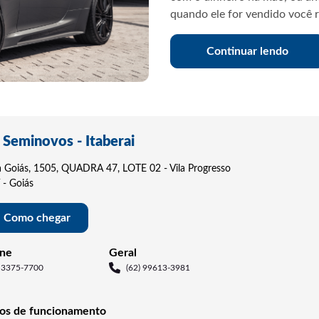
Continuar lendo
 Seminovos - Itaberai
a Goiás, 1505, QUADRA 47, LOTE 02 - Vila Progresso
í - Goiás
Como chegar
one
Geral
) 3375-7700
(62) 99613-3981
ios de funcionamento
room
nda a sexta, das 8h às 18h.