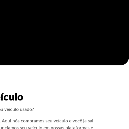
ículo
u veículo usado?
Aqui nós compramos seu veículo e você ja sai
unciamos seu veículo em nossas plataformas e
ecebe o valor!