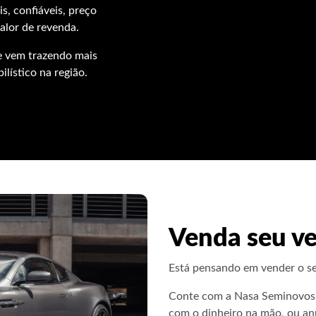
e vem trazendo mais
lístico na região.
Venda seu ve
Está pensando em vender o se
Conte com a Nasa Seminovos. 
com o dinheiro na mão, ou an
quando ele for vendido você r