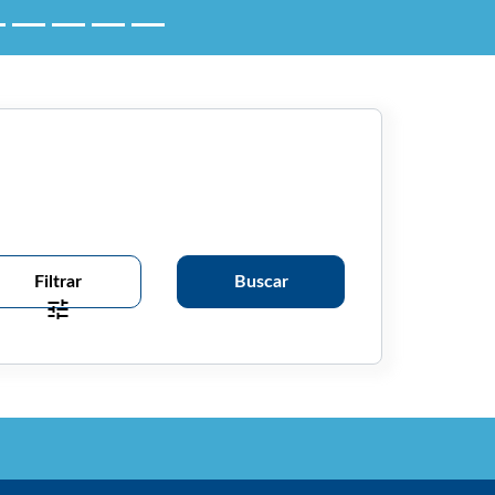
Filtrar
Buscar
ione o ano