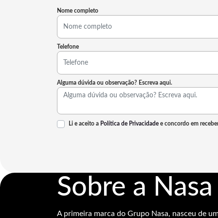
Telefone
Alguma dúvida ou observação? Escreva aqui.
Li e aceito a
Política de Privacidade
e concordo em receber
Sobre a Nasa
A primeira marca do Grupo Nasa, nasceu de u
do Brasil, reconhecida por seus veículos durávei
competitivo, facilidade em manutenção e alto v