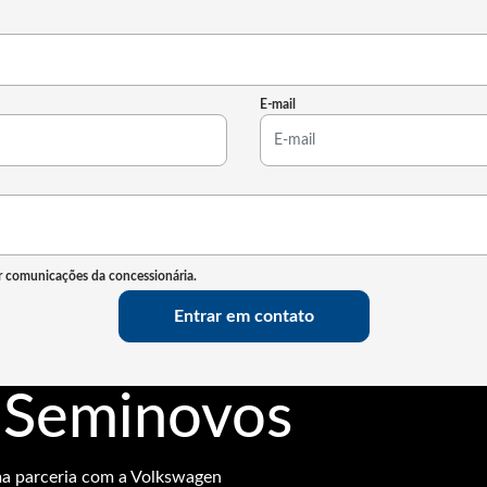
E-mail
 comunicações da concessionária.
Entrar em contato
 Seminovos
ma parceria com a Volkswagen
s, confiáveis, preço
alor de revenda.